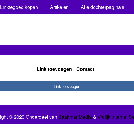
Linktegoed kopen
Artikelen
Alle dochterpagina's
Link toevoegen
Contact
Link toevoegen
ight © 2023 Onderdeel van
BaakmanMedia
&
Vrolijk Internet S