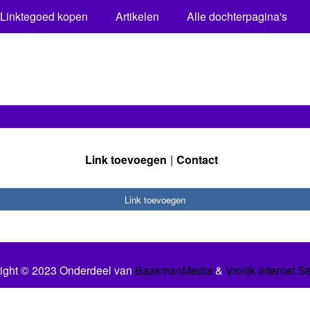
Linktegoed kopen
Artikelen
Alle dochterpagina's
Link toevoegen
Contact
Link toevoegen
ight © 2023 Onderdeel van
BaakmanMedia
&
Vrolijk Internet S