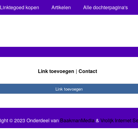
Linktegoed kopen
Artikelen
Alle dochterpagina's
Link toevoegen
Contact
Link toevoegen
ight © 2023 Onderdeel van
BaakmanMedia
&
Vrolijk Internet S