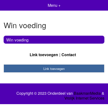
Menu +
Win voeding
Win voeding
Link toevoegen
Contact
Link toevoegen
Copyright © 2023 Onderdeel van
BaakmanMedia
&
Vrolijk Internet Services